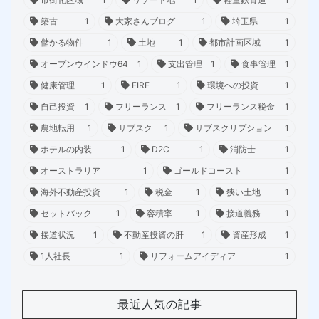
築古
1
大家さんブログ
1
埼玉県
1
儲かる物件
1
土地
1
都市計画区域
1
オープンウインドウ64
1
支出管理
1
食事管理
1
健康管理
1
FIRE
1
環境への投資
1
自己投資
1
フリーランス
1
フリーランス税金
1
農地転用
1
サブスク
1
サブスクリプション
1
ホテルの内装
1
D2C
1
消防士
1
オーストラリア
1
ゴールドコースト
1
海外不動産投資
1
税金
1
狭い土地
1
セットバック
1
容積率
1
接道義務
1
接道状況
1
不動産投資の肝
1
資産形成
1
1人社長
1
リフォームアイディア
1
最近人気の記事