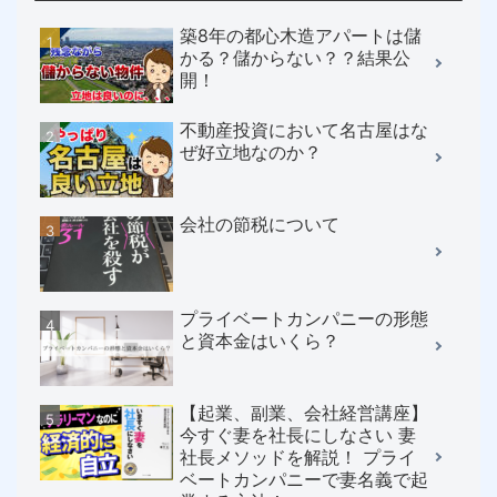
築8年の都心木造アパートは儲
かる？儲からない？？結果公
開！
不動産投資において名古屋はな
ぜ好立地なのか？
会社の節税について
プライベートカンパニーの形態
と資本金はいくら？
【起業、副業、会社経営講座】
今すぐ妻を社長にしなさい 妻
社長メソッドを解説！ プライ
ベートカンパニーで妻名義で起