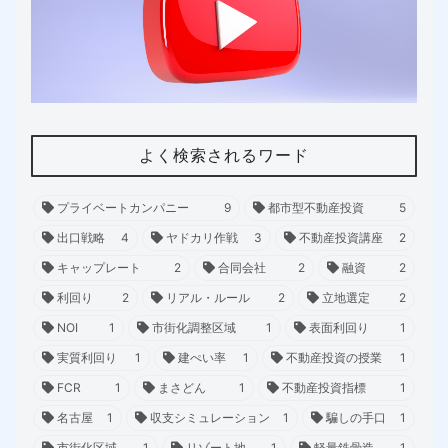
よく検索されるワード
プライベートカンパニー
9
都市型不動産投資
5
出口戦略
4
ヤドカリ作戦
3
不動産投資講座
2
キャップレート
2
合同会社
2
融資
2
利回り
2
リアル・ルール
2
立地選定
2
NOI
1
市街化調整区域
1
表面利回り
1
実質利回り
1
建ぺい率
1
不動産投資の授業
1
FCR
1
まさどん
1
不動産投資指標
1
名古屋
1
収支シミュレーション
1
騙しの手口
1
市街化区域
1
リゾート地
1
軽量鉄骨造
1